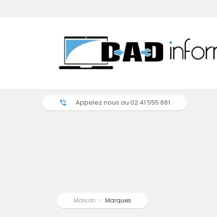
Appelez nous au
02 41 555 661
phone_in_talk
Maison
Marques