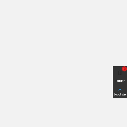
0
Panier

Haut de
page