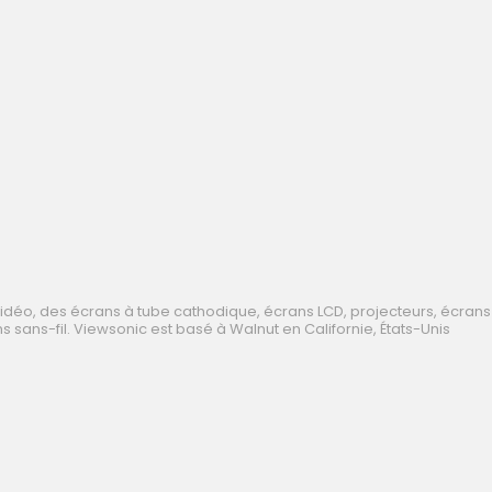
vidéo, des écrans à
tube cathodique
,
écrans LCD
, projecteurs,
écrans
s sans-fil. Viewsonic est basé à Walnut en Californie, États-Unis