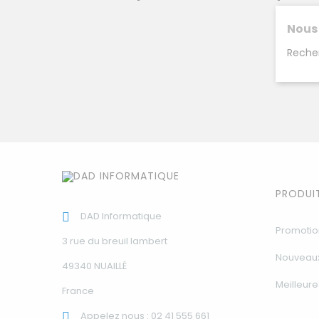
Nous
Reche
PRODUI
DAD Informatique

Promotio
3 rue du breuil lambert
Nouveaux
49340 NUAILLÉ
Meilleure
France
Appelez nous :
02 41 555 661
