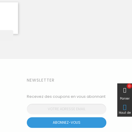
search
NEWSLETTER
0
Recevez des coupons en vous abonnant
Panier

Haut de
page
ABONNEZ-VOUS