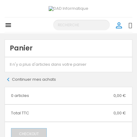
person_outline

search
Panier
Il n'y a plus d'articles dans votre panier
chevron_left
Continuer mes achats
0 articles
0,00 €
Total TTC
0,00 €
CHECKOUT