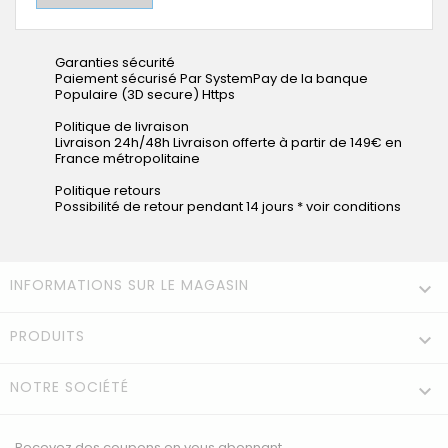
Garanties sécurité
Paiement sécurisé Par SystemPay de la banque
Populaire (3D secure) Https
Politique de livraison
Livraison 24h/48h Livraison offerte à partir de 149€ en
France métropolitaine
Politique retours
Possibilité de retour pendant 14 jours * voir conditions
INFORMATIONS SUR LE MAGASIN

PRODUITS

NOTRE SOCIÉTÉ

Recevez des coupons en vous abonnant