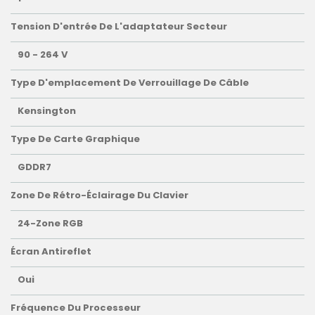
Tension D'entrée De L'adaptateur Secteur
90 - 264 V
Type D'emplacement De Verrouillage De Câble
Kensington
Type De Carte Graphique
GDDR7
Zone De Rétro-Éclairage Du Clavier
24-Zone RGB
Écran Antireflet
Oui
Fréquence Du Processeur