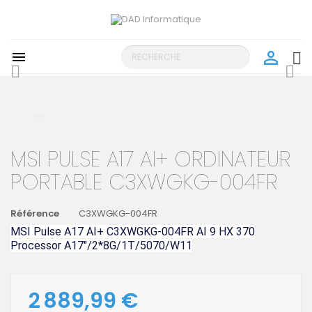
person_outline

search
MSI PULSE A17 AI+ ORDINATEUR
PORTABLE C3XWGKG-004FR
Référence
C3XWGKG-004FR
MSI Pulse A17 AI+ C3XWGKG-004FR AI 9 HX 370
Processor A17"/2*8G/1T/5070/W11
2 889,99 €