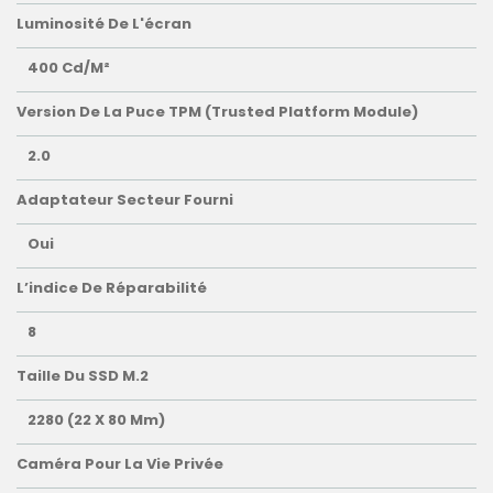
Luminosité De L'écran
400 Cd/m²
Version De La Puce TPM (Trusted Platform Module)
2.0
Adaptateur Secteur Fourni
Oui
L’indice De Réparabilité
8
Taille Du SSD M.2
2280 (22 X 80 Mm)
Caméra Pour La Vie Privée