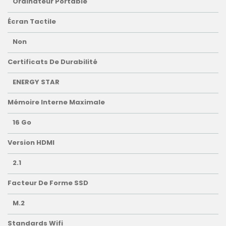
Ordinateur Portable
Écran Tactile
Non
Certificats De Durabilité
ENERGY STAR
Mémoire Interne Maximale
16 Go
Version HDMI
2.1
Facteur De Forme SSD
M.2
Standards Wifi