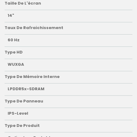
Taille De L'écran
14"
Taux De Rafraichissement
60 Hz
Type HD
WUXGA
Type De Mémoire Interne
LPDDR5x-SDRAM
Type De Panneau
IPS-Level
Type De Produit