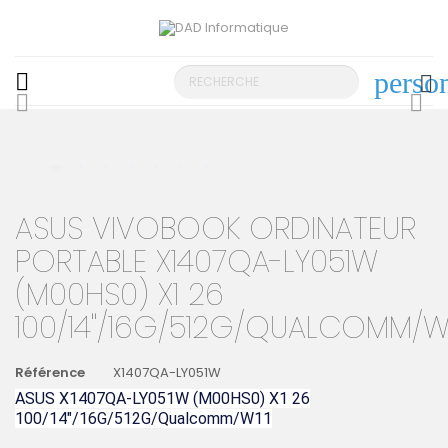
perso

search
ASUS VIVOBOOK ORDINATEUR
PORTABLE X1407QA-LY051W
(M00HS0) X1 26
100/14"/16G/512G/QUALCOMM/W1
Référence
X1407QA-LY051W
ASUS X1407QA-LY051W (M00HS0) X1 26
100/14"/16G/512G/Qualcomm/W11