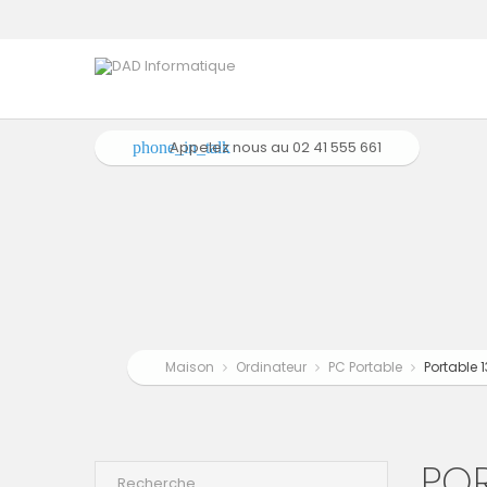
Appelez nous au
02 41 555 661
phone_in_talk
Maison
Ordinateur
PC Portable
Portable 
POR
Recherche