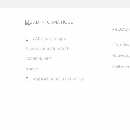
PRODUI
DAD Informatique

Promotio
3 rue du breuil lambert
Nouveaux
49340 NUAILLÉ
Meilleure
France
Appelez nous :
02 41 555 661
