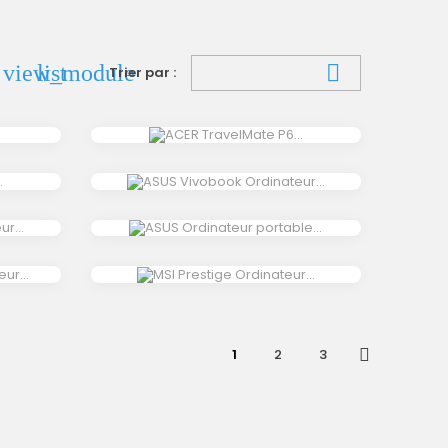
view_module
list

Trier par :
1
2
3