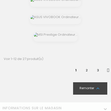
shopping_cart
shopping_cart
Voir 1-12 de 27 produit(s)
1
2
3

Remonter
INFORMATIONS SUR LE MAGASIN
