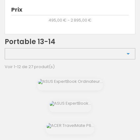
Prix
495,00 € - 2 895,00 €
Portable 13-14

Voir 1-12 de 27 produit(s)
shopping_cart
shopping_cart
shopping_cart
shopping_cart