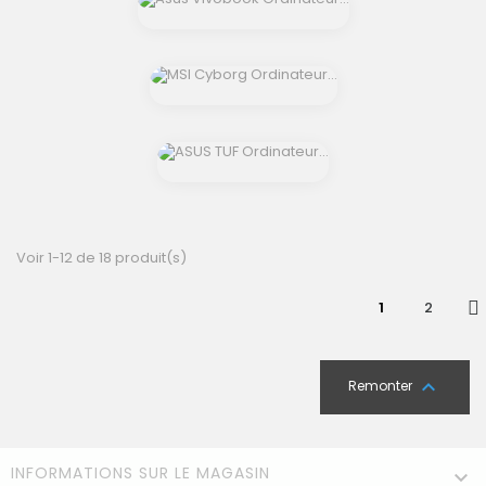
shopping_cart
shopping_cart
Voir 1-12 de 18 produit(s)
1
2

Remonter
INFORMATIONS SUR LE MAGASIN
